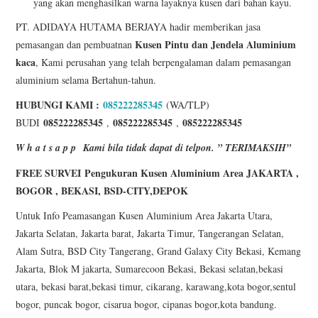
yang akan menghasilkan warna layaknya kusen dari bahan kayu.
PT. ADIDAYA HUTAMA BERJAYA hadir memberikan jasa
Kusen
Pintu dan Jendela Aluminium
pemasangan dan pembuatnan
kaca
, Kami perusahan yang telah berpengalaman dalam pemasangan
aluminium selama Bertahun-tahun.
HUBUNGI KAMI :
085222285345
(WA/TLP)
085222285345
085222285345
085222285345
BUDI
,
,
W h a t s a p p
Kami bila tidak dapat di telpon. ” TERIMAKSIH”
FREE SURVEI Pengukuran Kusen Aluminium Area JAKARTA ,
BOGOR , BEKASI, BSD-CITY,DEPOK
Untuk Info Peamasangan Kusen Aluminium Area Jakarta Utara,
Jakarta Selatan, Jakarta barat, Jakarta Timur, Tangerangan Selatan,
Alam Sutra, BSD City Tangerang, Grand Galaxy City Bekasi, Kemang
Jakarta, Blok M jakarta, Sumarecoon Bekasi, Bekasi selatan,bekasi
utara, bekasi barat,bekasi timur, cikarang, karawang,kota bogor,sentul
bogor, puncak bogor, cisarua bogor, cipanas bogor,kota bandung.