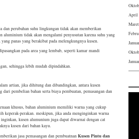
Oktob
April
Maret
ca dan perubahan suhu lingkungan tidak akan memberikan
Febru
n aluminium tidak akan mengalami penyusutan karena suhu yang
a yang panas yang berakibat pada melengkungnya kusen.
Janua
dipasangkan pada area yang lembab, seperti kamar mandi
Oktob
Janua
gan, sehingga lebih mudah dipindahkan.
alam artian, jika dihitung dan dibandingkan, antara kusen
g dari pembelian bahan serta biaya pembuatan, pemasangan dan
rnaan khusus, bahan aluminium memiliki warna yang cukup
ih keperak-perakan. meskipun, jika anda menginginkan warna
a inginkan, kusen alumunium juga dapat diwarnai dengan cat
aknya kusen dari bahan kayu.
Kusen
Pintu dan
rikan jasa pemasangan dan pembuatnan