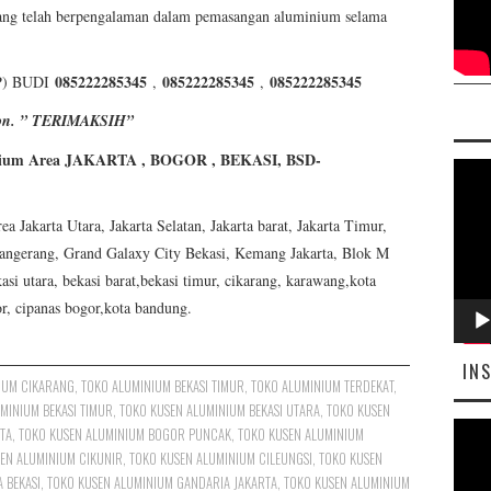
ang telah berpengalaman dalam pemasangan aluminium selama
085222285345
085222285345
085222285345
) BUDI
,
,
elpon. ” TERIMAKSIH”
ium Area JAKARTA , BOGOR , BEKASI, BSD-
Pemut
Video
akarta Utara, Jakarta Selatan, Jakarta barat, Jakarta Timur,
angerang, Grand Galaxy City Bekasi, Kemang Jakarta, Blok M
asi utara, bekasi barat,bekasi timur, cikarang, karawang,kota
or, cipanas bogor,kota bandung.
IN
IUM CIKARANG
,
TOKO ALUMINIUM BEKASI TIMUR
,
TOKO ALUMINIUM TERDEKAT
,
MINIUM BEKASI TIMUR
,
TOKO KUSEN ALUMINIUM BEKASI UTARA
,
TOKO KUSEN
Pemut
TA
,
TOKO KUSEN ALUMINIUM BOGOR PUNCAK
,
TOKO KUSEN ALUMINIUM
EN ALUMINIUM CIKUNIR
,
TOKO KUSEN ALUMINIUM CILEUNGSI
,
TOKO KUSEN
Video
 BEKASI
,
TOKO KUSEN ALUMINIUM GANDARIA JAKARTA
,
TOKO KUSEN ALUMINIUM