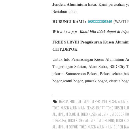
Jendela Aluminium
kaca
, Kami perusahan y
Bertahun-tahun.
HUBUNGI KAMI :
085222285345
(WA/TLP
W h a t s a p p
Kami bila tidak dapat di t
FREE SURVEI Pengukuran Kusen Alumin
CITY,DEPOK
Untuk Info Peamasangan Kusen Aluminium Area J
Tangerangan Selatan, Alam Sutra, BSD City T
jakarta, Sumarecoon Bekasi, Bekasi selatan,bek
bogor,sentul bogor, puncak bogor, cisarua bog
HARGA PINTU ALUMINIUM PER UNIT
,
KUSEN ALUMIN
TOKO KUSEN ALUMINIUM BEKASI BARAT
,
TOKO KUSEN ALU
ALUMINIUM BLOK M
,
TOKO KUSEN ALUMINIUM BOGOR KO
CIBARUSA
,
TOKO KUSEN ALUMINIUM CIBUBUR
,
TOKO KUS
ALUMINIUM DEPOK
,
TOKO KUSEN ALUMINIUM DUREN JAYA