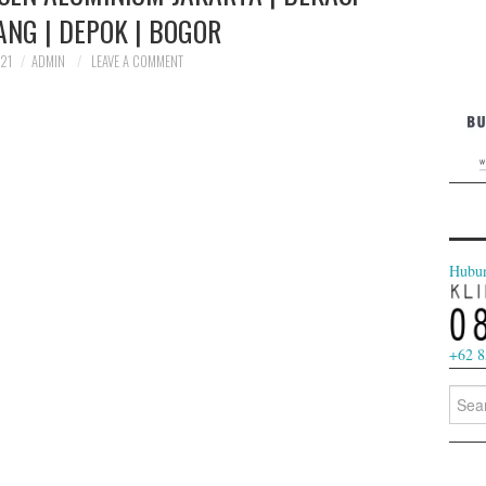
ANG | DEPOK | BOGOR
021
ADMIN
LEAVE A COMMENT
jendel
Hubu
+62 8
Searc
for: