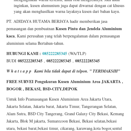
inginkan, kusen alumunium juga dapat diwarnai dengan cat khusus
yang akan menghasilkan warna layaknya kusen dari bahan kayu.
PT. ADIDAYA HUTAMA BERJAYA hadir memberikan jasa
Kusen
Pintu dan Jendela Aluminium
pemasangan dan pembuatnan
kaca
, Kami perusahan yang telah berpengalaman dalam pemasangan
aluminium selama Bertahun-tahun.
HUBUNGI KAMI :
085222285345
(WA/TLP)
085222285345
085222285345
085222285345
BUDI
,
,
W h a t s a p p
Kami bila tidak dapat di telpon. ” TERIMAKSIH”
FREE SURVEI Pengukuran Kusen Aluminium Area JAKARTA ,
BOGOR , BEKASI, BSD-CITY,DEPOK
Untuk Info Peamasangan Kusen Aluminium Area Jakarta Utara,
Jakarta Selatan, Jakarta barat, Jakarta Timur, Tangerangan Selatan,
Alam Sutra, BSD City Tangerang, Grand Galaxy City Bekasi, Kemang
Jakarta, Blok M jakarta, Sumarecoon Bekasi, Bekasi selatan,bekasi
utara, bekasi barat,bekasi timur, cikarang, karawang,kota bogor,sentul