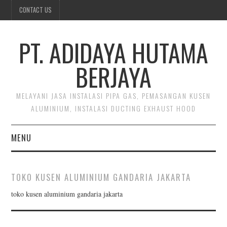
CONTACT US
PT. ADIDAYA HUTAMA
BERJAYA
MELAYANI JASA INSTALASI PIPA GAS, PEMASANGAN KUSEN
ALUMINIUM, INSTALASI DUCTING EXHAUST HOOD
MENU
BERANDA
TOKO KUSEN ALUMINIUM GANDARIA JAKARTA
CONTACT US
toko kusen aluminium gandaria jakarta
INSTALASI DUCTING