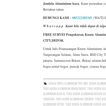
Jendela Aluminium
kaca
, Kami perusahan y
Bertahun-tahun.
HUBUNGI KAMI :
085222285345
(WA/TLP
W h a t s a p p
Kami bila tidak dapat di t
FREE SURVEI Pengukuran Kusen Alumin
CITY,DEPOK
Untuk Info Peamasangan Kusen Aluminium Area J
Tangerangan Selatan, Alam Sutra, BSD City T
jakarta, Sumarecoon Bekasi, Bekasi selatan,bek
bogor,sentul bogor, puncak bogor, cisarua bog
HARGA PINTU ALUMINIUM PER UNIT
,
KUSEN ALUMIN
TOKO KUSEN ALUMINIUM BEKASI BARAT
,
TOKO KUSEN ALU
ALUMINIUM BLOK M
,
TOKO KUSEN ALUMINIUM BOGOR KO
CIBARUSA
,
TOKO KUSEN ALUMINIUM CIBUBUR
,
TOKO KUS
ALUMINIUM DEPOK
,
TOKO KUSEN ALUMINIUM DUREN JAYA