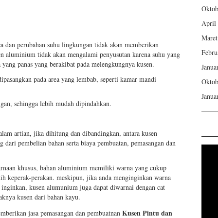
Oktob
April
Maret
ca dan perubahan suhu lingkungan tidak akan memberikan
Febru
n aluminium tidak akan mengalami penyusutan karena suhu yang
a yang panas yang berakibat pada melengkungnya kusen.
Janua
dipasangkan pada area yang lembab, seperti kamar mandi
Oktob
Janua
gan, sehingga lebih mudah dipindahkan.
alam artian, jika dihitung dan dibandingkan, antara kusen
g dari pembelian bahan serta biaya pembuatan, pemasangan dan
rnaan khusus, bahan aluminium memiliki warna yang cukup
ih keperak-perakan. meskipun, jika anda menginginkan warna
a inginkan, kusen alumunium juga dapat diwarnai dengan cat
aknya kusen dari bahan kayu.
Kusen
Pintu dan
rikan jasa pemasangan dan pembuatnan