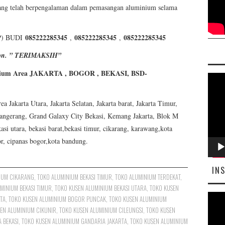
ang telah berpengalaman dalam pemasangan aluminium selama
085222285345
085222285345
085222285345
) BUDI
,
,
elpon. ” TERIMAKSIH”
ium Area JAKARTA , BOGOR , BEKASI, BSD-
Pemut
Video
akarta Utara, Jakarta Selatan, Jakarta barat, Jakarta Timur,
angerang, Grand Galaxy City Bekasi, Kemang Jakarta, Blok M
asi utara, bekasi barat,bekasi timur, cikarang, karawang,kota
or, cipanas bogor,kota bandung.
IN
IUM CIKARANG
,
TOKO ALUMINIUM BEKASI TIMUR
,
TOKO ALUMINIUM TERDEKAT
,
MINIUM BEKASI TIMUR
,
TOKO KUSEN ALUMINIUM BEKASI UTARA
,
TOKO KUSEN
Pemut
TA
,
TOKO KUSEN ALUMINIUM BOGOR PUNCAK
,
TOKO KUSEN ALUMINIUM
EN ALUMINIUM CIKUNIR
,
TOKO KUSEN ALUMINIUM CILEUNGSI
,
TOKO KUSEN
Video
 BEKASI
,
TOKO KUSEN ALUMINIUM GANDARIA JAKARTA
,
TOKO KUSEN ALUMINIUM