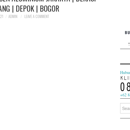
ANG | DEPOK | BOGOR
021
ADMIN
LEAVE A COMMENT
jendel
Hubu
+62 8
Searc
for: