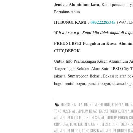
Jendela Aluminium
kaca
, Kami perusahan y
Bertahun-tahun.
HUBUNGI KAMI :
085222285345
(WA/TLP
W h a t s a p p
Kami bila tidak dapat di t
FREE SURVEI Pengukuran Kusen Alumin
CITY,DEPOK
Untuk Info Peamasangan Kusen Aluminium Area J
Tangerangan Selatan, Alam Sutra, BSD City T
jakarta, Sumarecoon Bekasi, Bekasi selatan,bek
bogor,sentul bogor, puncak bogor, cisarua bog
HARGA PINTU ALUMINIUM PER UNIT
,
KUSEN ALUMIN
TOKO KUSEN ALUMINIUM BEKASI BARAT
,
TOKO KUSEN ALU
ALUMINIUM BLOK M
,
TOKO KUSEN ALUMINIUM BOGOR KO
CIBARUSA
,
TOKO KUSEN ALUMINIUM CIBUBUR
,
TOKO KUS
ALUMINIUM DEPOK
,
TOKO KUSEN ALUMINIUM DUREN JAYA