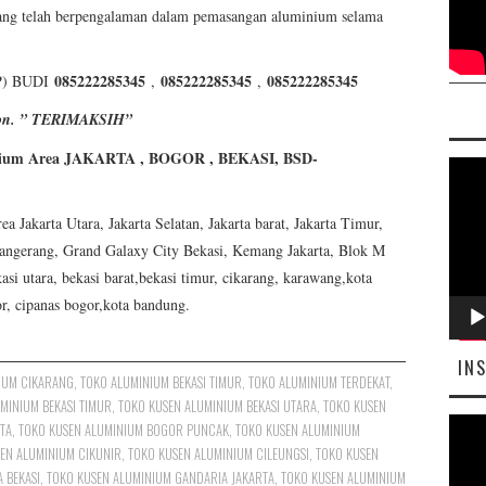
ang telah berpengalaman dalam pemasangan aluminium selama
085222285345
085222285345
085222285345
) BUDI
,
,
elpon. ” TERIMAKSIH”
ium Area JAKARTA , BOGOR , BEKASI, BSD-
Pemut
Video
akarta Utara, Jakarta Selatan, Jakarta barat, Jakarta Timur,
angerang, Grand Galaxy City Bekasi, Kemang Jakarta, Blok M
asi utara, bekasi barat,bekasi timur, cikarang, karawang,kota
or, cipanas bogor,kota bandung.
IN
IUM CIKARANG
,
TOKO ALUMINIUM BEKASI TIMUR
,
TOKO ALUMINIUM TERDEKAT
,
MINIUM BEKASI TIMUR
,
TOKO KUSEN ALUMINIUM BEKASI UTARA
,
TOKO KUSEN
Pemut
TA
,
TOKO KUSEN ALUMINIUM BOGOR PUNCAK
,
TOKO KUSEN ALUMINIUM
EN ALUMINIUM CIKUNIR
,
TOKO KUSEN ALUMINIUM CILEUNGSI
,
TOKO KUSEN
Video
 BEKASI
,
TOKO KUSEN ALUMINIUM GANDARIA JAKARTA
,
TOKO KUSEN ALUMINIUM