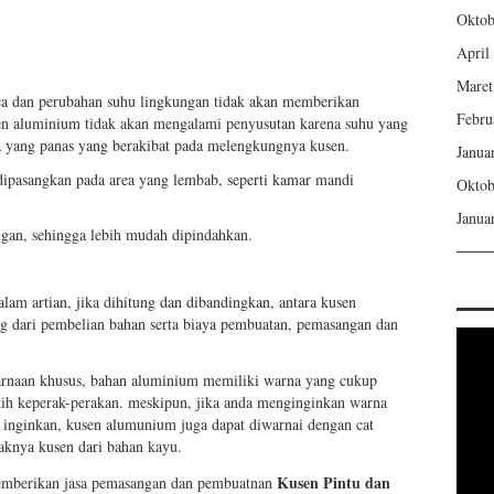
Oktob
April
Maret
ca dan perubahan suhu lingkungan tidak akan memberikan
Febru
n aluminium tidak akan mengalami penyusutan karena suhu yang
a yang panas yang berakibat pada melengkungnya kusen.
Janua
dipasangkan pada area yang lembab, seperti kamar mandi
Oktob
Janua
gan, sehingga lebih mudah dipindahkan.
alam artian, jika dihitung dan dibandingkan, antara kusen
g dari pembelian bahan serta biaya pembuatan, pemasangan dan
rnaan khusus, bahan aluminium memiliki warna yang cukup
ih keperak-perakan. meskipun, jika anda menginginkan warna
a inginkan, kusen alumunium juga dapat diwarnai dengan cat
aknya kusen dari bahan kayu.
Kusen
Pintu dan
rikan jasa pemasangan dan pembuatnan