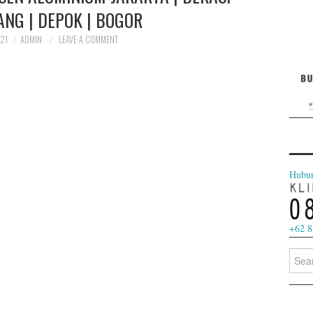
ANG | DEPOK | BOGOR
021
ADMIN
LEAVE A COMMENT
jendel
Hubu
+62 8
Searc
for: