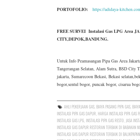
PORTOFOLIO:
https://adidaya-kitchen.co
FREE SURVEI Instalasi Gas LPG Area 
CITY,DEPOK,BANDUNG.
Untuk Info Peamasangan Pipa Gas Area Jakarta U
Tangerangan Selatan, Alam Sutra, BSD City T
jakarta, Sumarecoon Bekasi, Bekasi selatan,bek
bogor,sentul bogor, puncak bogor, cisarua bog
AHLI PEKERJAAN GAS
,
BIAYA PASANG PIPA GAS
,
BIAY
INSTALASI PIPA GAS DAPUR
,
HARGA INSTALASI PIPA GAS 
INSTALASI GAS LPG
,
INSTALASI PIPA GAS RESTO
,
JASA INST
INSTALASI GAS DAPUR RESTORAN TERBAIK DI BABAKAN 
INSTALASI GAS DAPUR RESTORAN TERBAIK DI BALIKPAPAN