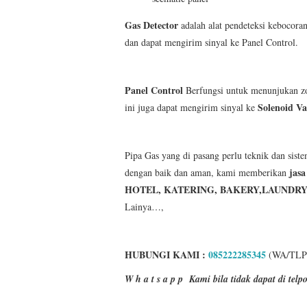
Gas Detector
adalah alat pendeteksi kebocor
dan dapat mengirim sinyal ke Panel Control.
Panel Control
Berfungsi untuk menunjukan zon
Solenoid Va
ini juga dapat mengirim sinyal ke
Pipa Gas yang di pasang perlu teknik dan siste
jasa
dengan baik dan aman, kami memberikan
HOTEL, KATERING, BAKERY,LAUNDRY
Lainya…,
HUBUNGI KAMI :
085222285345
(WA/TLP
W h a t s a p p
Kami bila tidak dapat di te