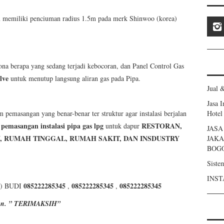
an memiliki penciuman radius 1.5m pada merk Shinwoo (korea)
a berapa yang sedang terjadi kebocoran, dan Panel Control Gas
lve
untuk menutup langsung aliran gas pada Pipa.
Jual 
Jasa 
m pemasangan yang benar-benar ter struktur agar instalasi berjalan
Hotel
pemasangan instalasi pipa gas lpg
RESTORAN,
untuk dapur
JAS
, RUMAH TINGGAL, RUMAH SAKIT, DAN INSDUSTRY
JAKA
BOG
Siste
INST
085222285345
085222285345
085222285345
) BUDI
,
,
lpon. ” TERIMAKSIH”