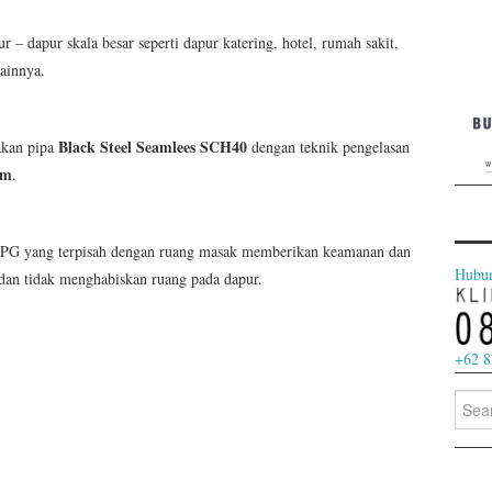
 – dapur skala besar seperti dapur katering, hotel, rumah sakit,
lainnya.
Black Steel Seamlees SCH40
akan pipa
dengan teknik pengelasan
rm
.
LPG yang terpisah dengan ruang masak memberikan keamanan dan
Hubu
 dan tidak menghabiskan ruang pada dapur.
+62 8
Searc
for: