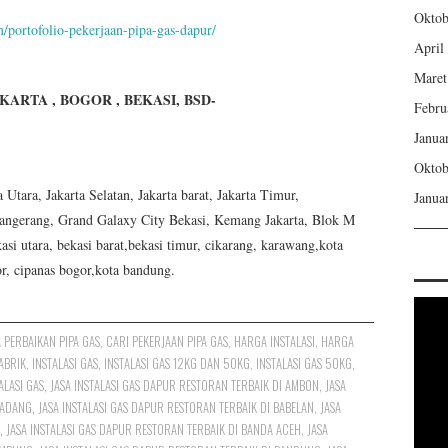
Oktob
m/portofolio-pekerjaan-pipa-gas-dapur/
April
Maret
JAKARTA , BOGOR , BEKASI, BSD-
Febru
Janua
Oktob
tara, Jakarta Selatan, Jakarta barat, Jakarta Timur,
Janua
angerang, Grand Galaxy City Bekasi, Kemang Jakarta, Blok M
asi utara, bekasi barat,bekasi timur, cikarang, karawang,kota
or, cipanas bogor,kota bandung.
A PERBAIKAN PIPA GAS
,
CARI PEKERJAAN PIPA GAS
,
HARGA INSTALASI
,
HARGA
PABRIK
,
INSTALASI GAS
,
INSTALASI GAS 12KG DAN 50KG
,
INSTALASI GAS 50KG
,
ALASI GAS
,
JASA INSTALASI GAS DAPUR RESTORAN TERBAIK DI AMBON
,
JASA
MADANG
,
JASA INSTALASI GAS DAPUR RESTORAN TERBAIK DI BABELAN
,
JASA
,
JASA INSTALASI GAS DAPUR RESTORAN TERBAIK DI BANDA ACEH
,
JASA