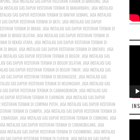
AMPUNG
,
JASA INSTALASI GAS DAPUR RESTORAN TERBAIK DI BANDUNG
,
JASA
SA INSTALASI GAS DAPUR RESTORAN TERBAIK DI BANJARBARU
,
JASA INSTALASI
INSTALASI GAS DAPUR RESTORAN TERBAIK DI BANTAR GEBANG
,
JASA INSTALASI
SI GAS DAPUR RESTORAN TERBAIK DI BATU
,
JASA INSTALASI GAS DAPUR
ESTORAN TERBAIK DI BEKASI
,
JASA INSTALASI GAS DAPUR RESTORAN TERBAIK DI
BAIK DI BEKASI SELATAN
,
JASA INSTALASI GAS DAPUR RESTORAN TERBAIK DI
BAIK DI BEKASI UTARA
,
JASA INSTALASI GAS DAPUR RESTORAN TERBAIK DI
Pemut
K DI BINJAI
,
JASA INSTALASI GAS DAPUR RESTORAN TERBAIK DI BINTARO
,
JASA
SA INSTALASI GAS DAPUR RESTORAN TERBAIK DI BOGOR
,
JASA INSTALASI GAS
Video
ALASI GAS DAPUR RESTORAN TERBAIK DI BOGOR SELATAN
,
JASA INSTALASI GAS
TALASI GAS DAPUR RESTORAN TERBAIK DI BOGOR TIMUR
,
JASA INSTALASI GAS
ALASI GAS DAPUR RESTORAN TERBAIK DI BOJONGGEDE
,
JASA INSTALASI GAS
STALASI GAS DAPUR RESTORAN TERBAIK DI BOJONGSARI
,
JASA INSTALASI GAS
ASI GAS DAPUR RESTORAN TERBAIK DI CABANGBUNGIN
,
JASA INSTALASI GAS
 GAS DAPUR RESTORAN TERBAIK DI CARINGIN
,
JASA INSTALASI GAS DAPUR
R RESTORAN TERBAIK DI CEMPAKA PUTIH
,
JASA INSTALASI GAS DAPUR RESTORAN
IN
ESTORAN TERBAIK DI CIAMPEA
,
JASA INSTALASI GAS DAPUR RESTORAN TERBAIK DI
I CIBARUSAH
,
JASA INSTALASI GAS DAPUR RESTORAN TERBAIK DI CIBINONG
,
JASA
Pemut
JASA INSTALASI GAS DAPUR RESTORAN TERBAIK DI CIBUNGBULANG
,
JASA
Video
JASA INSTALASI GAS DAPUR RESTORAN TERBAIK DI CIGOMBONG
,
JASA INSTALASI
LASI GAS DAPUR RESTORAN TERBAIK DI CIJERUK
,
JASA INSTALASI GAS DAPUR