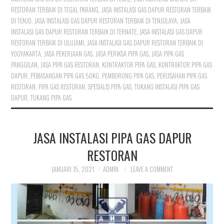
RESTORAN TERBAIK DI TEGAL PARANG
,
JASA INSTALASI GAS DAPUR RESTORAN TERBAIK
DI TENJO
,
JASA INSTALASI GAS DAPUR RESTORAN TERBAIK DI TENJOLAYA
,
JASA
INSTALASI GAS DAPUR RESTORAN TERBAIK DI TERNATE
,
JASA INSTALASI GAS DAPUR
RESTORAN TERBAIK DI ULUJAMI
,
JASA INSTALASI GAS DAPUR RESTORAN TERBAIK DI
YOGYAKARTA
,
JASA PEKERJAAN GAS
,
JASA PERIKSA PIPA GAS
,
JASA PIPA GAS
PANGGILAN
,
JASA PIPA GAS RESTORAN
,
KONTRAKTOR PIPA GAS
,
KONTRAKTOR PIPA GAS
DAPUR
,
PEMASANGAN PIPA GAS 50KG
,
PEMBORONG PIPA GAS
,
PERUSAHAN PIPA GAS
RESTORAN
,
PIPA GAS RESTORAN
,
SPESIALIS PIPA GAS
,
TUKANG INSTALASI PIPA GAS
DAPUR
,
TUKANG PIPA GAS
JASA INSTALASI PIPA GAS DAPUR
RESTORAN
JANUARI 15, 2021
ADMIN
LEAVE A COMMENT