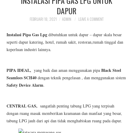
INSTALASI PIPA GAS LPG UNTUK
INSTALASI PIPA GAS
DAPUR
FEBRUARI 18, 2021
ADMIN
LEAVE A COMMENT
CENTRAL
Instalasi Pipa Gas Lpg
dibutuhkan untuk dapur – dapur skala besar
OUR SRVICE
seperti dapur katering, hotel, rumah sakit, restoran,rumah tinggal dan
keperluan industri lainnya.
PORTOFOLIO PIPA GAS
PIPA IDEAL,
Black Steel
yang baik dan aman menggunakan pipa
Seamlees SCH40
dengan teknik pengelasan , dan menggunakan sistem
Safety Device Alarm
.
CENTRAL GAS,
sangatlah penting tabung LPG yang terpisah
dengan ruang masak memberikan keamanan dan manfaat yang besar,
tabung LPG jauh dari api dan tidak menghabiskan ruang pada dapur.