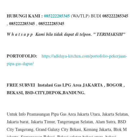
HUBUNGI KAMI :
085222285345
085222285345
(WA/TLP) BUDI
085222285345
085222285345
,
,
W h a t s a p p
Kami bila tidak dapat di telpon. ” TERIMAKSIH”
PORTOFOLIO:
https://adidaya-kitchen.com/portofolio-pekerjaan-
pipa-gas-dapur/
FREE SURVEI Instalasi Gas LPG Area JAKARTA , BOGOR ,
BEKASI, BSD-CITY,DEPOK,BANDUNG.
Untuk Info Peamasangan Pipa Gas Area Jakarta Utara, Jakarta Selatan,
Jakarta barat, Jakarta Timur, Tangerangan Selatan, Alam Sutra, BSD
City Tangerang, Grand Galaxy City Bekasi, Kemang Jakarta, Blok M
jakarta, Sumarecoon Bekasi, Bekasi selatan,bekasi utara, bekasi