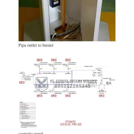
Pipa outlet to burner
scematic panel