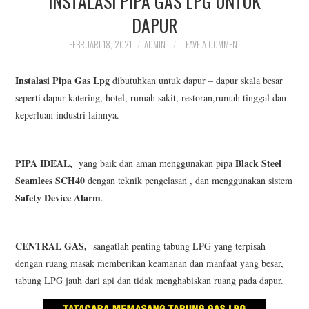
INSTALASI PIPA GAS LPG UNTUK
INSTALASI PIPA GAS
DAPUR
FEBRUARI 18, 2021
ADMIN
LEAVE A COMMENT
CENTRAL
Instalasi Pipa Gas Lpg
dibutuhkan untuk dapur – dapur skala besar
OUR SRVICE
seperti dapur katering, hotel, rumah sakit, restoran,rumah tinggal dan
keperluan industri lainnya.
PORTOFOLIO PIPA GAS
PIPA IDEAL,
Black Steel
yang baik dan aman menggunakan pipa
Seamlees SCH40
dengan teknik pengelasan , dan menggunakan sistem
Safety Device Alarm
.
CENTRAL GAS,
sangatlah penting tabung LPG yang terpisah
dengan ruang masak memberikan keamanan dan manfaat yang besar,
tabung LPG jauh dari api dan tidak menghabiskan ruang pada dapur.