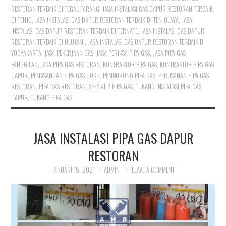
RESTORAN TERBAIK DI TEGAL PARANG
,
JASA INSTALASI GAS DAPUR RESTORAN TERBAIK
DI TENJO
,
JASA INSTALASI GAS DAPUR RESTORAN TERBAIK DI TENJOLAYA
,
JASA
INSTALASI GAS DAPUR RESTORAN TERBAIK DI TERNATE
,
JASA INSTALASI GAS DAPUR
RESTORAN TERBAIK DI ULUJAMI
,
JASA INSTALASI GAS DAPUR RESTORAN TERBAIK DI
YOGYAKARTA
,
JASA PEKERJAAN GAS
,
JASA PERIKSA PIPA GAS
,
JASA PIPA GAS
PANGGILAN
,
JASA PIPA GAS RESTORAN
,
KONTRAKTOR PIPA GAS
,
KONTRAKTOR PIPA GAS
DAPUR
,
PEMASANGAN PIPA GAS 50KG
,
PEMBORONG PIPA GAS
,
PERUSAHAN PIPA GAS
RESTORAN
,
PIPA GAS RESTORAN
,
SPESIALIS PIPA GAS
,
TUKANG INSTALASI PIPA GAS
DAPUR
,
TUKANG PIPA GAS
JASA INSTALASI PIPA GAS DAPUR
RESTORAN
JANUARI 15, 2021
ADMIN
LEAVE A COMMENT