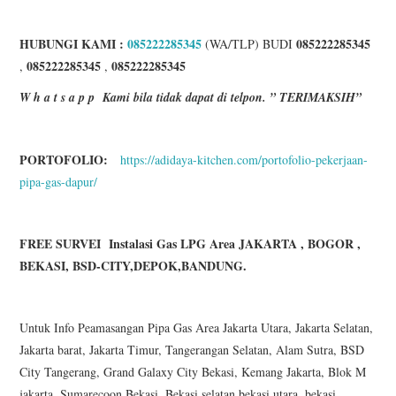
HUBUNGI KAMI :
085222285345
085222285345
(WA/TLP) BUDI
085222285345
085222285345
,
,
W h a t s a p p
Kami bila tidak dapat di telpon. ” TERIMAKSIH”
PORTOFOLIO:
https://adidaya-kitchen.com/portofolio-pekerjaan-
pipa-gas-dapur/
FREE SURVEI Instalasi Gas LPG Area JAKARTA , BOGOR ,
BEKASI, BSD-CITY,DEPOK,BANDUNG.
Untuk Info Peamasangan Pipa Gas Area Jakarta Utara, Jakarta Selatan,
Jakarta barat, Jakarta Timur, Tangerangan Selatan, Alam Sutra, BSD
City Tangerang, Grand Galaxy City Bekasi, Kemang Jakarta, Blok M
jakarta, Sumarecoon Bekasi, Bekasi selatan,bekasi utara, bekasi