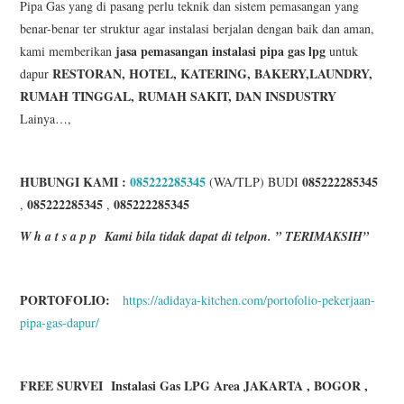
Pipa Gas yang di pasang perlu teknik dan sistem pemasangan yang
benar-benar ter struktur agar instalasi berjalan dengan baik dan aman,
jasa
pemasangan instalasi pipa gas lpg
kami memberikan
untuk
RESTORAN, HOTEL, KATERING, BAKERY,LAUNDRY,
dapur
RUMAH TINGGAL, RUMAH SAKIT, DAN INSDUSTRY
Lainya…,
HUBUNGI KAMI :
085222285345
085222285345
(WA/TLP) BUDI
085222285345
085222285345
,
,
W h a t s a p p
Kami bila tidak dapat di telpon. ” TERIMAKSIH”
PORTOFOLIO:
https://adidaya-kitchen.com/portofolio-pekerjaan-
pipa-gas-dapur/
FREE SURVEI Instalasi Gas LPG Area JAKARTA , BOGOR ,