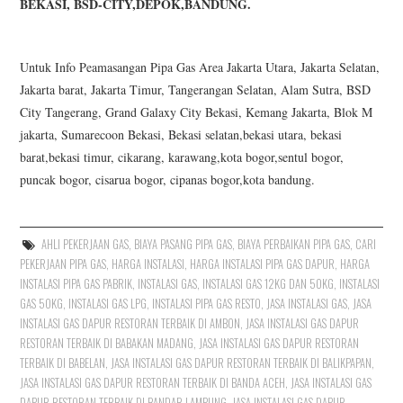
BEKASI, BSD-CITY,DEPOK,BANDUNG.
Untuk Info Peamasangan Pipa Gas Area Jakarta Utara, Jakarta Selatan,
Jakarta barat, Jakarta Timur, Tangerangan Selatan, Alam Sutra, BSD
City Tangerang, Grand Galaxy City Bekasi, Kemang Jakarta, Blok M
jakarta, Sumarecoon Bekasi, Bekasi selatan,bekasi utara, bekasi
barat,bekasi timur, cikarang, karawang,kota bogor,sentul bogor,
puncak bogor, cisarua bogor, cipanas bogor,kota bandung.
AHLI PEKERJAAN GAS
,
BIAYA PASANG PIPA GAS
,
BIAYA PERBAIKAN PIPA GAS
,
CARI
PEKERJAAN PIPA GAS
,
HARGA INSTALASI
,
HARGA INSTALASI PIPA GAS DAPUR
,
HARGA
INSTALASI PIPA GAS PABRIK
,
INSTALASI GAS
,
INSTALASI GAS 12KG DAN 50KG
,
INSTALASI
GAS 50KG
,
INSTALASI GAS LPG
,
INSTALASI PIPA GAS RESTO
,
JASA INSTALASI GAS
,
JASA
INSTALASI GAS DAPUR RESTORAN TERBAIK DI AMBON
,
JASA INSTALASI GAS DAPUR
RESTORAN TERBAIK DI BABAKAN MADANG
,
JASA INSTALASI GAS DAPUR RESTORAN
TERBAIK DI BABELAN
,
JASA INSTALASI GAS DAPUR RESTORAN TERBAIK DI BALIKPAPAN
,
JASA INSTALASI GAS DAPUR RESTORAN TERBAIK DI BANDA ACEH
,
JASA INSTALASI GAS
DAPUR RESTORAN TERBAIK DI BANDAR LAMPUNG
,
JASA INSTALASI GAS DAPUR