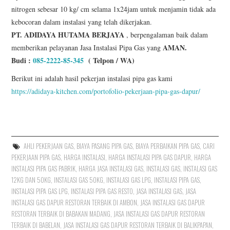
nitrogen sebesar 10 kg/ cm selama 1x24jam untuk menjamin tidak ada
kebocoran dalam instalasi yang telah dikerjakan.
PT. ADIDAYA HUTAMA BERJAYA
, berpengalaman baik dalam
AMAN.
memberikan pelayanan Jasa Instalasi Pipa Gas yang
Budi :
085-2222-85-345
( Telpon / WA)
Berikut ini adalah hasil pekerjan instalasi pipa gas kami
https://adidaya-kitchen.com/portofolio-pekerjaan-pipa-gas-dapur/
AHLI PEKERJAAN GAS
,
BIAYA PASANG PIPA GAS
,
BIAYA PERBAIKAN PIPA GAS
,
CARI
PEKERJAAN PIPA GAS
,
HARGA INSTALASI
,
HARGA INSTALASI PIPA GAS DAPUR
,
HARGA
INSTALASI PIPA GAS PABRIK
,
HARGA JASA INSTALASI GAS
,
INSTALASI GAS
,
INSTALASI GAS
12KG DAN 50KG
,
INSTALASI GAS 50KG
,
INSTALASI GAS LPG
,
INSTALASI PIPA GAS
,
INSTALASI PIPA GAS LPG
,
INSTALASI PIPA GAS RESTO
,
JASA INSTALASI GAS
,
JASA
INSTALASI GAS DAPUR RESTORAN TERBAIK DI AMBON
,
JASA INSTALASI GAS DAPUR
RESTORAN TERBAIK DI BABAKAN MADANG
,
JASA INSTALASI GAS DAPUR RESTORAN
TERBAIK DI BABELAN
,
JASA INSTALASI GAS DAPUR RESTORAN TERBAIK DI BALIKPAPAN
,