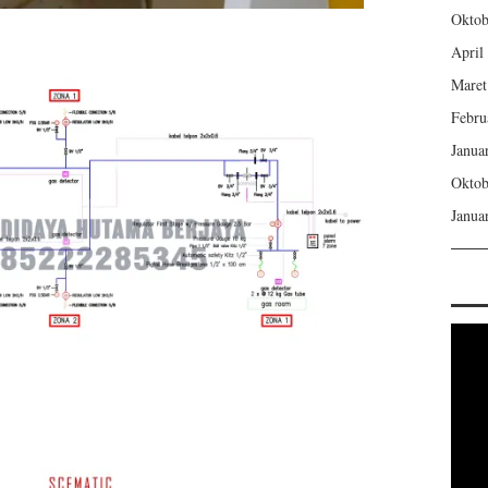
Oktob
April
Maret
Febru
Janua
Oktob
Janua