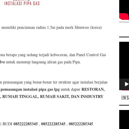
an memiliki penciuman radius 1.5m pada merk Shinwoo (korea)
Pemut
Video
a berapa yang sedang terjadi kebocoran, dan Panel Control Gas
lve
untuk menutup langsung aliran gas pada Pipa.
m pemasangan yang benar-benar ter struktur agar instalasi berjalan
pemasangan instalasi pipa gas lpg
RESTORAN,
untuk dapur
, RUMAH TINGGAL, RUMAH SAKIT, DAN INSDUSTRY
IN
Pemut
Video
085222285345
085222285345
085222285345
) BUDI
,
,