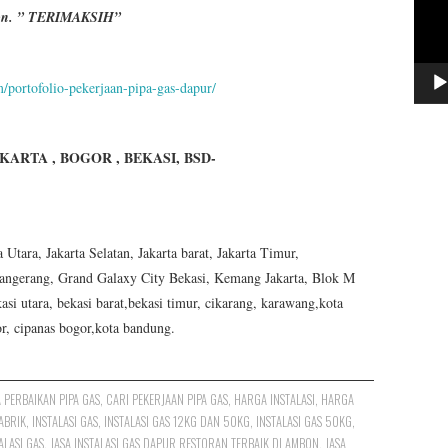
lpon. ” TERIMAKSIH”
m/portofolio-pekerjaan-pipa-gas-dapur/
JAKARTA , BOGOR , BEKASI, BSD-
tara, Jakarta Selatan, Jakarta barat, Jakarta Timur,
angerang, Grand Galaxy City Bekasi, Kemang Jakarta, Blok M
asi utara, bekasi barat,bekasi timur, cikarang, karawang,kota
or, cipanas bogor,kota bandung.
A PERBAIKAN PIPA GAS
,
CARI PEKERJAAN PIPA GAS
,
HARGA INSTALASI
,
HARGA
PABRIK
,
INSTALASI GAS
,
INSTALASI GAS 12KG DAN 50KG
,
INSTALASI GAS 50KG
,
ALASI GAS
,
JASA INSTALASI GAS DAPUR RESTORAN TERBAIK DI AMBON
,
JASA