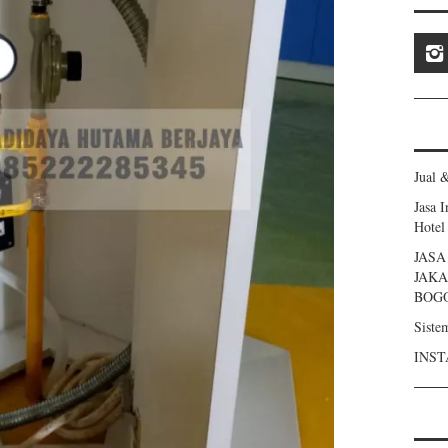
Jual 
Jasa 
Hotel
JAS
JAKA
BOG
Siste
INST