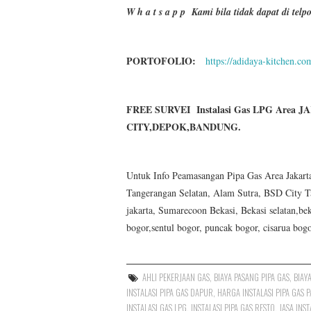
W h a t s a p p
Kami bila tidak dapat di te
PORTOFOLIO:
https://adidaya-kitchen.co
FREE SURVEI Instalasi Gas LPG Area 
CITY,DEPOK,BANDUNG.
Untuk Info Peamasangan Pipa Gas Area Jakarta U
Tangerangan Selatan, Alam Sutra, BSD City T
jakarta, Sumarecoon Bekasi, Bekasi selatan,bek
bogor,sentul bogor, puncak bogor, cisarua bog
AHLI PEKERJAAN GAS
,
BIAYA PASANG PIPA GAS
,
BIAY
INSTALASI PIPA GAS DAPUR
,
HARGA INSTALASI PIPA GAS 
INSTALASI GAS LPG
,
INSTALASI PIPA GAS RESTO
,
JASA INST