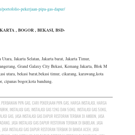
m/portofolio-pekerjaan-pipa-gas-dapur/
JAKARTA , BOGOR , BEKASI, BSD-
tara, Jakarta Selatan, Jakarta barat, Jakarta Timur,
angerang, Grand Galaxy City Bekasi, Kemang Jakarta, Blok M
asi utara, bekasi barat,bekasi timur, cikarang, karawang,kota
or, cipanas bogor,kota bandung.
A PERBAIKAN PIPA GAS
,
CARI PEKERJAAN PIPA GAS
,
HARGA INSTALASI
,
HARGA
PABRIK
,
INSTALASI GAS
,
INSTALASI GAS 12KG DAN 50KG
,
INSTALASI GAS 50KG
,
ALASI GAS
,
JASA INSTALASI GAS DAPUR RESTORAN TERBAIK DI AMBON
,
JASA
MADANG
,
JASA INSTALASI GAS DAPUR RESTORAN TERBAIK DI BABELAN
,
JASA
,
JASA INSTALASI GAS DAPUR RESTORAN TERBAIK DI BANDA ACEH
,
JASA