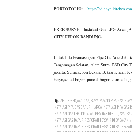
PORTOFOLIO:
https://adidaya-kitchen.co
FREE SURVEI Instalasi Gas LPG Area 
CITY,DEPOK,BANDUNG.
Untuk Info Peamasangan Pipa Gas Area Jakarta U
Tangerangan Selatan, Alam Sutra, BSD City T
jakarta, Sumarecoon Bekasi, Bekasi selatan,bek
bogor,sentul bogor, puncak bogor, cisarua bog
AHLI PEKERJAAN GAS
,
BIAYA PASANG PIPA GAS
,
BIAY
INSTALASI PIPA GAS DAPUR
,
HARGA INSTALASI PIPA GAS 
INSTALASI GAS LPG
,
INSTALASI PIPA GAS RESTO
,
JASA INST
INSTALASI GAS DAPUR RESTORAN TERBAIK DI BABAKAN 
INSTALASI GAS DAPUR RESTORAN TERBAIK DI BALIKPAPAN