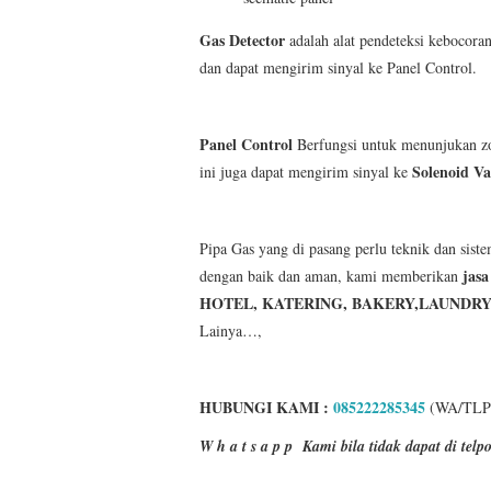
Gas Detector
adalah alat pendeteksi kebocor
dan dapat mengirim sinyal ke Panel Control.
Panel Control
Berfungsi untuk menunjukan zon
Solenoid Va
ini juga dapat mengirim sinyal ke
Pipa Gas yang di pasang perlu teknik dan siste
jasa
dengan baik dan aman, kami memberikan
HOTEL, KATERING, BAKERY,LAUNDRY
Lainya…,
HUBUNGI KAMI :
085222285345
(WA/TLP
W h a t s a p p
Kami bila tidak dapat di te