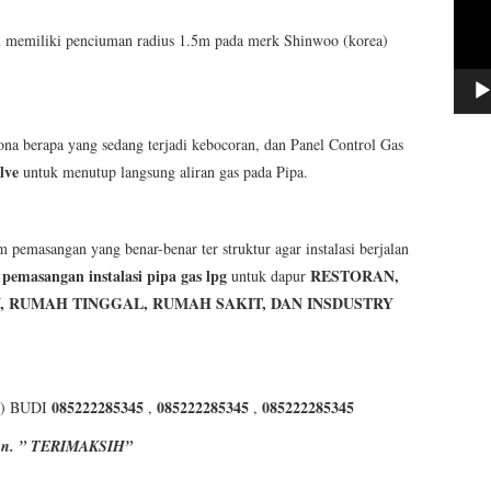
an memiliki penciuman radius 1.5m pada merk Shinwoo (korea)
a berapa yang sedang terjadi kebocoran, dan Panel Control Gas
lve
untuk menutup langsung aliran gas pada Pipa.
m pemasangan yang benar-benar ter struktur agar instalasi berjalan
pemasangan instalasi pipa gas lpg
RESTORAN,
untuk dapur
, RUMAH TINGGAL, RUMAH SAKIT, DAN INSDUSTRY
085222285345
085222285345
085222285345
) BUDI
,
,
lpon. ” TERIMAKSIH”