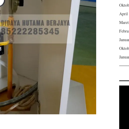
Oktob
April
Maret
Febru
Janua
Oktob
Janua