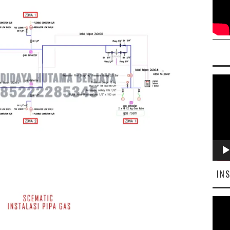
Pemut
Video
IN
Pemut
Video